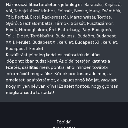
Házhozszállítási területünk jelenleg ez:
Baracska
,
Kajászó
,
Vál
,
Tabajd
,
Alcsútdoboz
,
Felcsút
,
Bicske
,
Mány
,
Zsámbék
,
Tök
,
Perbál
,
Ercsi
,
Ráckeresztúr
,
Martonvásár
,
Tordas
,
Gyúró
,
Százhalombatta
,
Tárnok
,
Sóskút
,
Pusztazámor
,
Etyek
,
Herceghalom
,
Érd
,
Biatorbágy
,
Páty
,
Budajenő
,
Telki
,
Diósd
,
Törökbálint
,
Budakeszi
,
Budaörs
,
Budapest
XXII. kerület
,
Budapest XI. kerület
,
Budapest XII. kerület
,
Budapest I. kerület
Kiszállítást jelenleg kedd, és csütörtök délutáni
időpontokban tudsz kérni. Az oldal tetején kattints a
Fizetés, szállítás menüpontra, ahol minden további
információt megtalálsz! Kérlek pontosan add meg az
emeletet, az ajtószámot, a kapucsengő kódját, vagy azt,
hogy milyen név van kiírva! Ez azért fontos, hogy gyorsan
megkaphasd a tortádat!
Főoldal