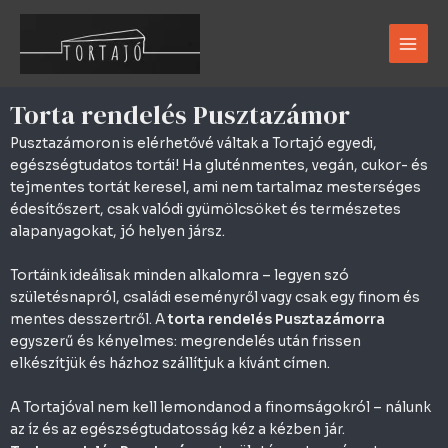
Skip
Main
to
Men
content
Torta rendelés Pusztazámor
Pusztazámoron is elérhetővé váltak a Tortajó egyedi,
egészségtudatos tortái! Ha gluténmentes, vegán, cukor- és
tejmentes tortát keresel, ami nem tartalmaz mesterséges
édesítőszert, csak valódi gyümölcsöket és természetes
alapanyagokat, jó helyen jársz.
Tortáink ideálisak minden alkalomra – legyen szó
születésnapról, családi eseményről vagy csak egy finom és
mentes desszertről. A
torta rendelés Pusztazámorra
egyszerű és kényelmes: megrendelés után frissen
elkészítjük és házhoz szállítjuk a kívánt címen.
A Tortajóval nem kell lemondanod a finomságokról – nálunk
az íz és az egészségtudatosság kéz a kézben jár.