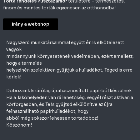
Torta rendelés Pusztazámor
területére – természetes,
finom és mentes torták egyenesen az otthonodba!
Irány a webshop
Nagyszerű munkatársaimmal együtt én is elkötelezett
vagyok
mindannyiunk környezetének védelmében, ezért amellett,
hogy a termelés
helyszínén szelektíven gyűjtjük a hulladékot, Téged is erre
kérlek!
Dobozaink kizárólag újrahasznosított papírból készülnek.
Ha a lakóhelyeden van rá lehetőség, vegyél részt aktívan a
körforgásban, és Te is gyűjtsd elkülönítve az újra
felhasználható papírhulladékot, hogy
abból még sokszor lehessen tortadoboz!
Köszönöm!