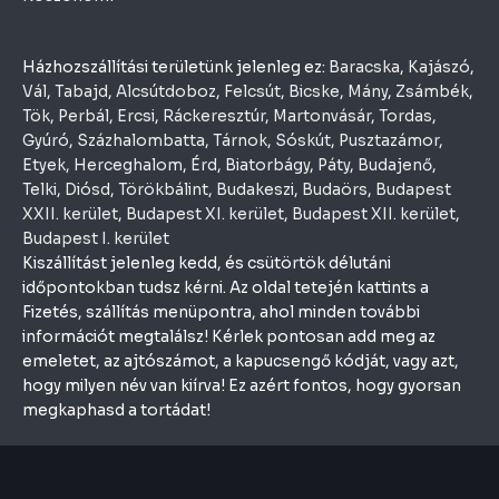
Házhozszállítási területünk jelenleg ez:
Baracska
,
Kajászó
,
Vál
,
Tabajd
,
Alcsútdoboz
,
Felcsút
,
Bicske
,
Mány
,
Zsámbék
,
Tök
,
Perbál
,
Ercsi
,
Ráckeresztúr
,
Martonvásár
,
Tordas
,
Gyúró
,
Százhalombatta
,
Tárnok
,
Sóskút
,
Pusztazámor
,
Etyek
,
Herceghalom
,
Érd
,
Biatorbágy
,
Páty
,
Budajenő
,
Telki
,
Diósd
,
Törökbálint
,
Budakeszi
,
Budaörs
,
Budapest
XXII. kerület
,
Budapest XI. kerület
,
Budapest XII. kerület
,
Budapest I. kerület
Kiszállítást jelenleg kedd, és csütörtök délutáni
időpontokban tudsz kérni. Az oldal tetején kattints a
Fizetés, szállítás menüpontra, ahol minden további
információt megtalálsz! Kérlek pontosan add meg az
emeletet, az ajtószámot, a kapucsengő kódját, vagy azt,
hogy milyen név van kiírva! Ez azért fontos, hogy gyorsan
megkaphasd a tortádat!