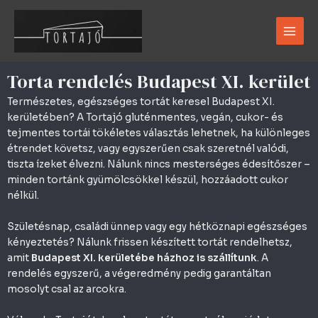
Skip
Main
to
Men
content
Torta rendelés Budapest XI. kerület
Természetes, egészséges tortát keresel Budapest XI.
kerületében? A Tortajó gluténmentes, vegán, cukor- és
tejmentes tortái tökéletes választás lehetnek, ha különleges
étrendet követsz, vagy egyszerűen csak szeretnél valódi,
tiszta ízeket élvezni. Nálunk nincs mesterséges édesítőszer –
minden tortánk gyümölcsökkel készül, hozzáadott cukor
nélkül.
Születésnap, családi ünnep vagy egy hétköznapi egészséges
kényeztetés? Nálunk frissen készített tortát rendelhetsz,
amit
Budapest XI. kerületébe házhoz is szállítunk
. A
rendelés egyszerű, a végeredmény pedig garantáltan
mosolyt csal az arcokra.