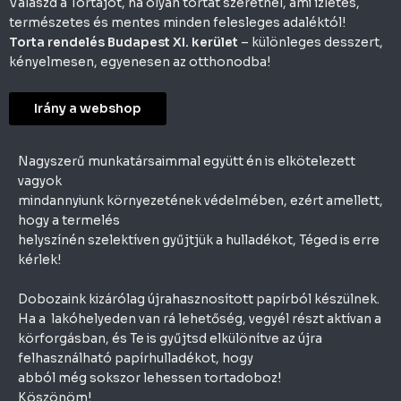
Válaszd a Tortajót, ha olyan tortát szeretnél, ami ízletes,
természetes és mentes minden felesleges adaléktól!
Torta rendelés Budapest XI. kerület
– különleges desszert,
kényelmesen, egyenesen az otthonodba!
Irány a webshop
Nagyszerű munkatársaimmal együtt én is elkötelezett
vagyok
mindannyiunk környezetének védelmében, ezért amellett,
hogy a termelés
helyszínén szelektíven gyűjtjük a hulladékot, Téged is erre
kérlek!
Dobozaink kizárólag újrahasznosított papírból készülnek.
Ha a lakóhelyeden van rá lehetőség, vegyél részt aktívan a
körforgásban, és Te is gyűjtsd elkülönítve az újra
felhasználható papírhulladékot, hogy
abból még sokszor lehessen tortadoboz!
Köszönöm!