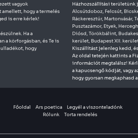
ezett vagyok
Házhozszállítási területünk 
amellett, hogy a termelés
Alcsútdoboz
,
Felcsút
,
Bicsk
ed is erre kérlek!
Ráckeresztúr
,
Martonvásár
,
T
Pusztazámor
,
Etyek
,
Herceg
észülnek. Ha a
Diósd
,
Törökbálint
,
Budakes
an a körforgásban, és Te is
kerület
,
Budapest XII. kerüle
hulladékot, hogy
Kiszállítást jelenleg kedd, 
Az oldal tetején kattints a 
információt megtalálsz! Kér
a kapucsengő kódját, vagy azt
hogy gyorsan megkaphasd a 
Főoldal
Ars poetica
Legyél a viszonteladónk
Rólunk
Torta rendelés