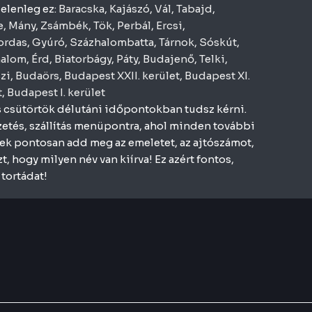
jelenleg ez:
Baracska
,
Kajászó
,
Vál
,
Tabajd
,
e
,
Mány
,
Zsámbék
,
Tök
,
Perbál
,
Ercsi
,
ordas
,
Gyúró
,
Százhalombatta
,
Tárnok
,
Sóskút
,
halom
,
Érd
,
Biatorbágy
,
Páty
,
Budajenő
,
Telki
,
zi
,
Budaörs
,
Budapest XXII. kerület
,
Budapest XI.
t
,
Budapest I. kerület
és csütörtök délutáni időpontokban tudsz kérni.
Fizetés, szállítás menüpontra, ahol minden további
lek pontosan add meg az emeletet, az ajtószámot,
, hogy milyen név van kiírva! Ez azért fontos,
tortádat!