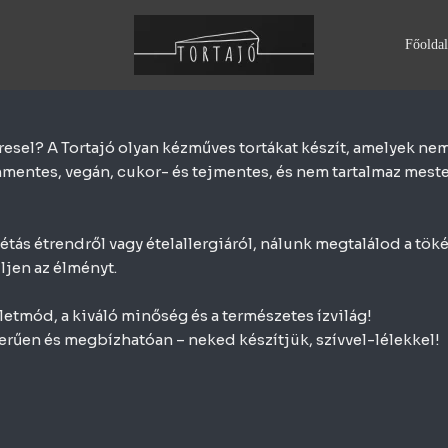
Főoldal
eresel? A Tortajó olyan kézműves tortákat készít, amelyek 
entes, vegán, cukor- és tejmentes, és nem tartalmaz mesters
ás étrendről vagy ételallergiáról, nálunk megtalálod a tökéle
ljen az élményt.
letmód, a kiváló minőség és a természetes ízvilág!
erűen és megbízhatóan – neked készítjük, szívvel-lélekkel!