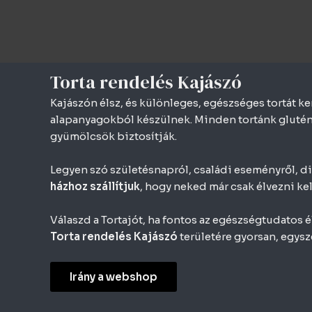
Skip
to
content
Torta rendelés Kajászó
Kajászón élsz, és különleges, egészséges tortát k
alapanyagokból készülnek. Minden tortánk gluténm
gyümölcsök biztosítják.
Legyen szó születésnapról, családi eseményről, diét
házhoz szállítjuk
, hogy neked már csak élvezni kel
Válaszd a Tortajót, ha fontos az egészségtudatos é
Torta rendelés Kajászó
területére gyorsan, egysz
Irány a webshop