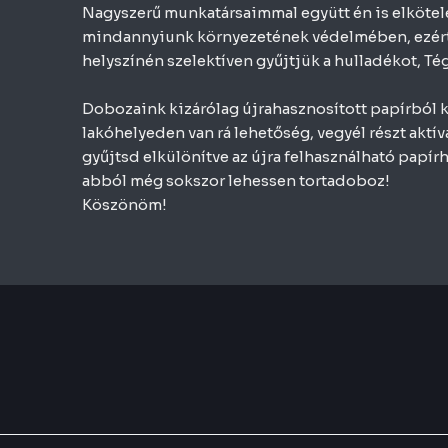
Nagyszerű munkatársaimmal együtt én is elkötel
mindannyiunk környezetének védelmében, ezért 
helyszínén szelektíven gyűjtjük a hulladékot, Tég
Dobozaink kizárólag újrahasznosított papírból k
lakóhelyeden van rá lehetőség, vegyél részt aktív
gyűjtsd elkülönítve az újra felhasználható papír
abból még sokszor lehessen tortadoboz!
Köszönöm!