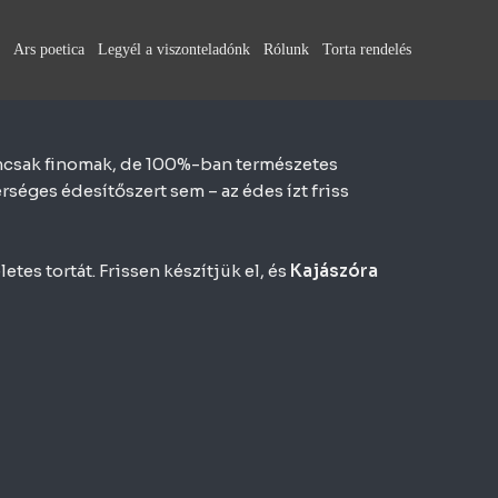
Ars poetica
Legyél a viszonteladónk
Rólunk
Torta rendelés
nemcsak finomak, de 100%-ban természetes
éges édesítőszert sem – az édes ízt friss
tes tortát. Frissen készítjük el, és
Kajászóra