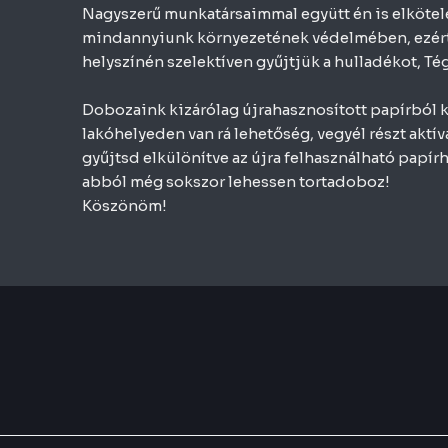
Nagyszerű munkatársaimmal együtt én is elkötel
mindannyiunk környezetének védelmében, ezért 
helyszínén szelektíven gyűjtjük a hulladékot, Tég
Dobozaink kizárólag újrahasznosított papírból k
lakóhelyeden van rá lehetőség, vegyél részt aktív
gyűjtsd elkülönítve az újra felhasználható papír
abból még sokszor lehessen tortadoboz!
Köszönöm!