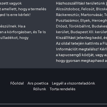
ezett vagyok
Házhozszállítási területünk 
amellett, hogy a termelés
Alcsútdoboz
,
Felcsút
,
Bicsk
ed is erre kérlek!
Ráckeresztúr
,
Martonvásár
,
T
Pusztazámor
,
Etyek
,
Herceg
észülnek. Ha a
Diósd
,
Törökbálint
,
Budakes
an a körforgásban, és Te is
kerület
,
Budapest XII. kerüle
hulladékot, hogy
Kiszállítást jelenleg kedd, 
Az oldal tetején kattints a 
információt megtalálsz! Kér
a kapucsengő kódját, vagy azt
hogy gyorsan megkaphasd a 
Főoldal
Ars poetica
Legyél a viszonteladónk
Rólunk
Torta rendelés