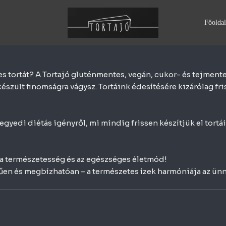
Főoldal
 tortát? A Tortajó gluténmentes, vegán, cukor- és tejmentes 
észült finomságra vágysz. Tortáink édesítésére kizárólag fr
gyedi diétás igényről, mi mindig frissen készítjük el tortái
, a természetesség és az egészséges életmód!
rűen és megbízhatóan – a természetes ízek harmóniája az ü