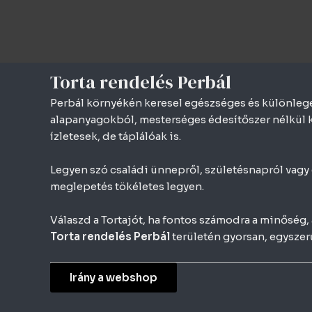
Skip
to
content
Torta rendelés Perbál
Perbál környékén keresel egészséges és különleges
alapanyagokból, mesterséges édesítőszer nélkül k
ízletesek, de táplálóak is.
Legyen szó családi ünnepről, születésnapról vagy e
meglepetés tökéletes legyen.
Válaszd a Tortajót, ha fontos számodra a minőség
Torta rendelés Perbál
területén gyorsan, egysze
Irány a webshop