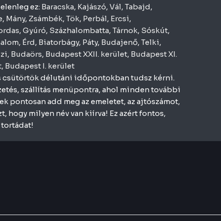
jelenleg ez:
Baracska
,
Kajászó
,
Vál
,
Tabajd
,
e
,
Mány
,
Zsámbék
,
Tök
,
Perbál
,
Ercsi
,
ordas
,
Gyúró
,
Százhalombatta
,
Tárnok
,
Sóskút
,
halom
,
Érd
,
Biatorbágy
,
Páty
,
Budajenő
,
Telki
,
zi
,
Budaörs
,
Budapest XXII. kerület
,
Budapest XI.
t
,
Budapest I. kerület
és csütörtök délutáni időpontokban tudsz kérni.
Fizetés, szállítás menüpontra, ahol minden további
lek pontosan add meg az emeletet, az ajtószámot,
, hogy milyen név van kiírva! Ez azért fontos,
tortádat!