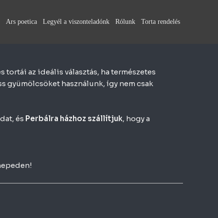
Ars poetica
Legyél a viszonteladónk
Rólunk
Torta rendelés
tortái az ideális választás, ha természetes
iss gyümölcsöket használunk, így nem csak
dat, és
Perbálra házhoz szállítjuk
, hogy a
nnepeden!