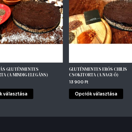
több
töb
variációja
vari
van.
van.
A
A
változatok
vál
a
a
termékoldalon
ter
választhatók
vál
ki
ki
ÁS GLUTÉNMENTES
GLUTÉNMENTES ERŐS CHILIS
TA (A MINDIG ELEGÁNS)
CSOKITORTA (A NAGY Ő)
13 900
Ft
 választása
Opciók választása