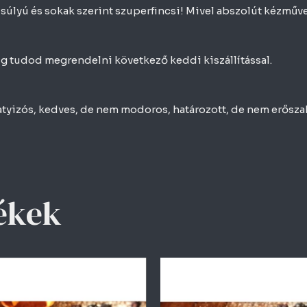
súlyú és sokak szerint szuperfincsi! Mivel abszolút kézműv
ig tudod megrendelni következő keddi kiszállítással.
yizós, kedves, de nem modoros, határozott, de nem erőszak
ékek
Ennek
Enn
a
a
terméknek
ter