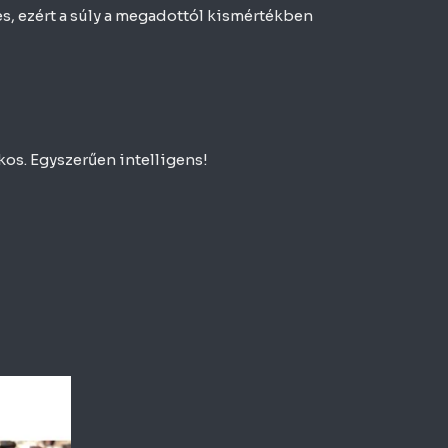
es, ezért a súly a megadottól kismértékben
os. Egyszerűen intelligens!
ek
méknek