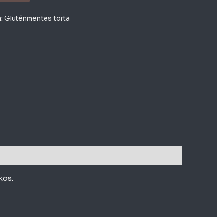
a:
Gluténmentes torta
kos.