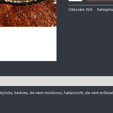
Cikkszám:
N/A
Kategóri
tyizós, kedves, de nem modoros, határozott, de nem erősza