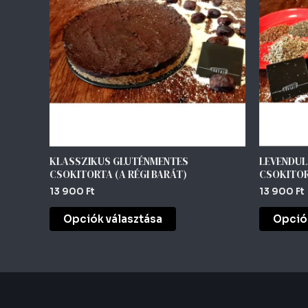
több
variációja
van.
A
változatok
a
termékoldalon
választhatók
ki
KLASSZIKUS GLUTÉNMENTES
LEVENDUL
CSOKITORTA (A RÉGI BARÁT)
CSOKITOR
13 900
Ft
13 900
Ft
Opciók választása
Opciók