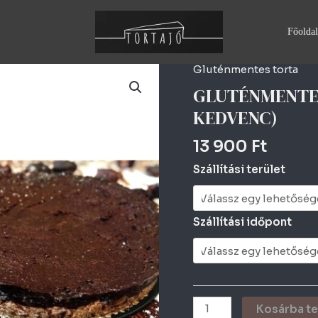
Főoldal
Gluténmentes torta
GLUTÉNMENTES
LÁGY
GLUTÉNMENTES
CHILIS
KEDVENC)
CSOKITORTA
(A
13 900
Ft
KEDVENC)
Szállítási terület
mennyiség
Szállítási időpont
Kosárba t