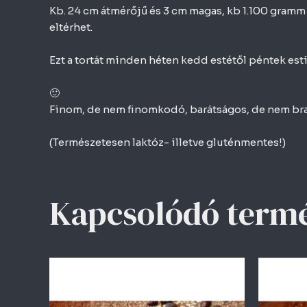
Kb. 24 cm átmérőjű és 3 cm magas, kb 1.100 gramm 
eltérhet.
Ezt a tortát minden héten kedd estétől péntek est
🙂
Finom, de nem finomkodó, barátságos, de nem brat
(Természetesen laktóz- illetve gluténmentes!)
Kapcsolódó term
Ennek
a
terméknek