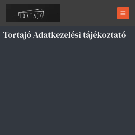
Skip
Main
to
Men
content
Tortajó Adatkezelési tájékoztató